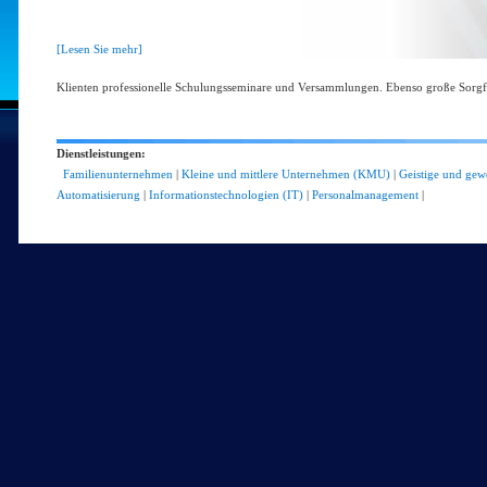
[Lesen Sie mehr]
Klienten professionelle Schulungsseminare und Versammlungen. Ebenso große Sorgfa
Dienstleistungen:
Familienunternehmen
|
Kleine und mittlere Unternehmen (KMU)
|
Geistige und gew
Automatisierung
|
Informationstechnologien (IT)
|
Personalmanagement
|