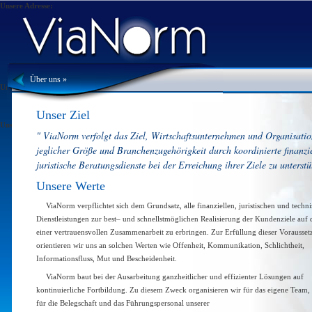
Unsere Adresse:
ViaNorm Managementberatung AG
Caferaga Mh. Albay Faik Sozdener Cd.
Cetintas Is Merkezi No:17 Kat:2/B
KADIKOY / ISTANBUL / TÜRKEI
ViaNorm Managementberatung AG @2010 Alle Rechte vorbehalten.
Über uns »
Unsere Telefonnummer:
(+90 216) 348 48 00
Unser Ziel
Unsere Faxnummer:
" ViaNorm verfolgt das Ziel, Wirtschaftsunternehmen und Organisati
(+90 216) 338 09 18
jeglicher Größe und Branchenzugehörigkeit durch koordinierte finanzi
juristische Beratungsdienste bei der Erreichung ihrer Ziele zu unterstü
Unsere Werte
ViaNorm verpflichtet sich dem Grundsatz, alle finanziellen, juristischen und techn
Dienstleistungen zur best– und schnellstmöglichen Realisierung der Kundenziele auf 
einer vertrauensvollen Zusammenarbeit zu erbringen. Zur Erfüllung dieser Vorausse
orientieren wir uns an solchen Werten wie Offenheit, Kommunikation, Schlichtheit,
Informationsfluss, Mut und Bescheidenheit.
ViaNorm baut bei der Ausarbeitung ganzheitlicher und effizienter Lösungen auf
kontinuierliche Fortbildung. Zu diesem Zweck organisieren wir für das eigene Team,
für die Belegschaft und das Führungspersonal unserer