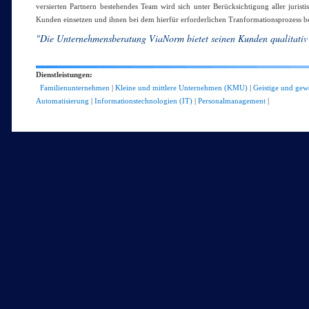
versierten Partnern bestehendes Team wird sich unter Berücksichtigung aller juri
Kunden einsetzen und ihnen bei dem hierfür erforderlichen Tranformationsprozess be
"Die Unternehmensberatung ViaNorm bietet seinen Kunden qualitativ 
Dienstleistungen:
Familienunternehmen
|
Kleine und mittlere Unternehmen (KMU)
|
Geistige und gew
Automatisierung
|
Informationstechnologien (IT)
|
Personalmanagement
|