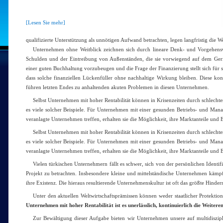
[Lesen Sie mehr]
qualifizierte Unterstützung als unnötigen Aufwand betrachten, legen langfristig die W
Unternehmen ohne Weitblick zeichnen sich durch lineare Denk- und Vorgehensweis
Schulden und der Eintreibung von Außenständen, die sie vorwiegend auf dem Gerich
einer guten Buchhaltung vorzubeugen und die Frage der Finanzierung stellt sich für
dass solche finanziellen Lückenfüller ohne nachhaltige Wirkung bleiben. Diese ko
führen letzten Endes zu anhaltenden akuten Problemen in diesen Unternehmen.
Selbst Unternehmen mit hoher Rentabilität können in Krisenzeiten durch schlech
es viele solcher Beispiele. Für Unternehmen mit einer gesunden Betriebs- und Man
veranlagte Unternehmen treffen, erhalten sie die Möglichkeit, ihre Marktanteile und 
Selbst Unternehmen mit hoher Rentabilität können in Krisenzeiten durch schlech
es viele solcher Beispiele. Für Unternehmen mit einer gesunden Betriebs- und Man
veranlagte Unternehmen treffen, erhalten sie die Möglichkeit, ihre Marktanteile und 
Vielen türkischen Unternehmern fällt es schwer, sich von der persönlichen Ident
Projekt zu betrachten. Insbesondere kleine und mittelständische Unternehmen kämp
ihre Existenz. Die hieraus resultierende Unternehmenskultur ist oft das größte Hinde
Unter den aktuellen Weltwirtschaftsprämissen können weder staatlicher Protekti
Unternehmen mit hoher Rentabilität ist es unerlässlich, kontinuierlich die Weite
Zur Bewältigung dieser Aufgabe bieten wir Unternehmen unsere auf multidiszip