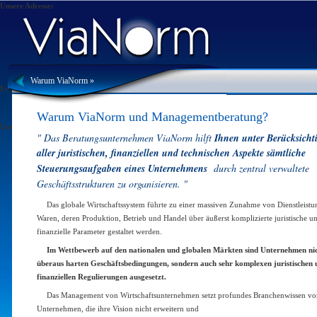
Unsere Adresse:
ViaNorm Managementberatung AG
Caferaga Mh. Albay Faik Sozdener Cd.
Cetintas Is Merkezi No:17 Kat:2/B
KADIKOY / ISTANBUL / TÜRKEI
ViaNorm Managementberatung AG @2010 Alle Rechte vorbehalten.
Warum ViaNorm »
Unsere Telefonnummer:
(+90 216) 348 48 00
Warum ViaNorm und Managementberatung?
Unsere Faxnummer:
" Das Beratungsunternehmen ViaNorm hilft
Ihnen unter Berücksicht
(+90 216) 338 09 18
aller juristischen, finanziellen und technischen Aspekte sämtliche
Steuerungsaufgaben eines Unternehmens
durch zentral verwaltete
Geschäftsstrukturen zu organisieren. "
Das globale Wirtschaftssystem führte zu einer massiven Zunahme von Dienstleist
Waren, deren Produktion, Betrieb und Handel über äußerst komplizierte juristische u
finanzielle Parameter gestaltet werden.
Im Wettbewerb auf den nationalen und globalen Märkten sind Unternehmen ni
überaus harten Geschäftsbedingungen, sondern auch sehr komplexen juristischen 
finanziellen Regulierungen ausgesetzt.
Das Management von Wirtschaftsunternehmen setzt profundes Branchenwissen vo
Unternehmen, die ihre Vision nicht erweitern und